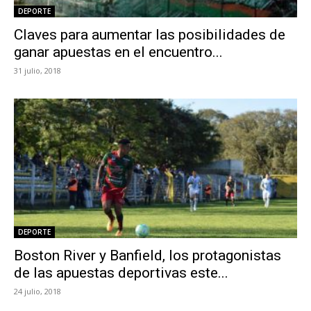
DEPORTE
Claves para aumentar las posibilidades de
ganar apuestas en el encuentro...
31 julio, 2018
DEPORTE
Boston River y Banfield, los protagonistas
de las apuestas deportivas este...
24 julio, 2018