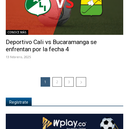
CONOCE MÁS
Deportivo Cali vs Bucaramanga se
enfrentan por la fecha 4
13 febrero, 2025
1
2
3
Regístrate