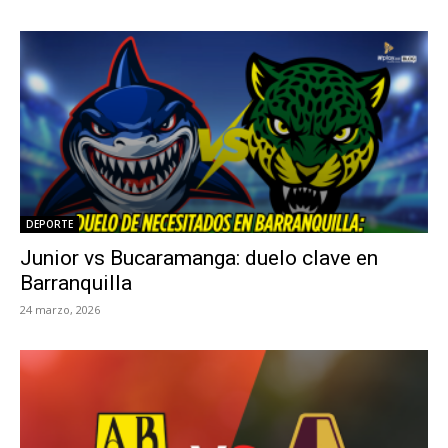
DEPORTE
Junior vs Bucaramanga: duelo clave en
Barranquilla
24 marzo, 2026