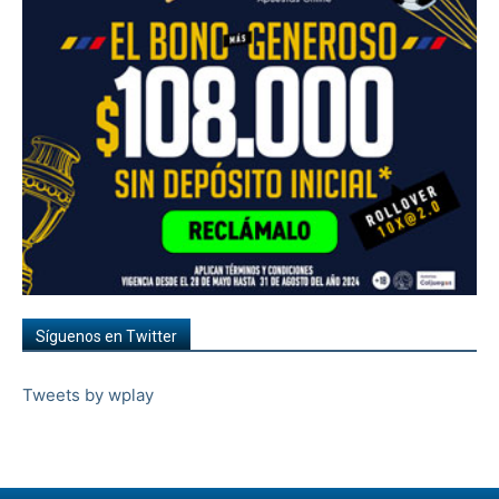
Síguenos en Twitter
Tweets by wplay