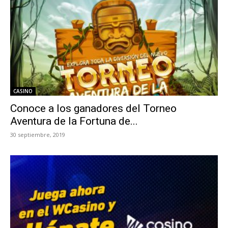
CASINO
Conoce a los ganadores del Torneo
Aventura de la Fortuna de...
30 septiembre, 2019