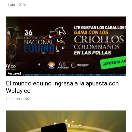
16 abril, 2020
Featured
El mundo equino ingresa a la apuesta con
Wplay.co
24 febrero, 2020