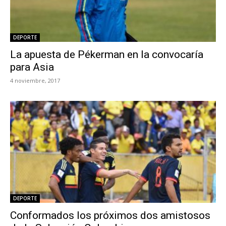
DEPORTE
La apuesta de Pékerman en la convocaría
para Asia
4 noviembre, 2017
DEPORTE
Conformados los próximos dos amistosos