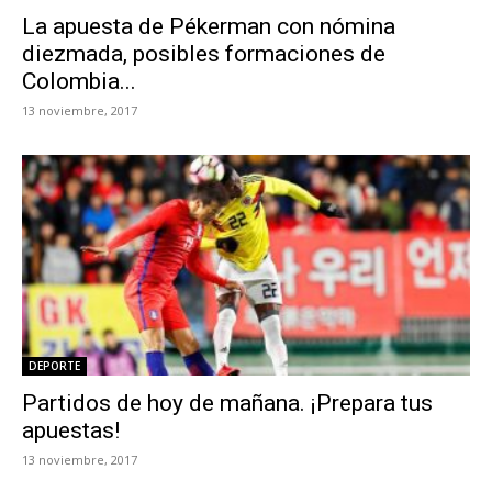
La apuesta de Pékerman con nómina
diezmada, posibles formaciones de
Colombia...
13 noviembre, 2017
DEPORTE
Partidos de hoy de mañana. ¡Prepara tus
apuestas!
13 noviembre, 2017