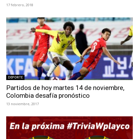
17 febrero, 2018
DEPORTE
Partidos de hoy martes 14 de noviembre,
Colombia desafía pronóstico
13 noviembre, 2017