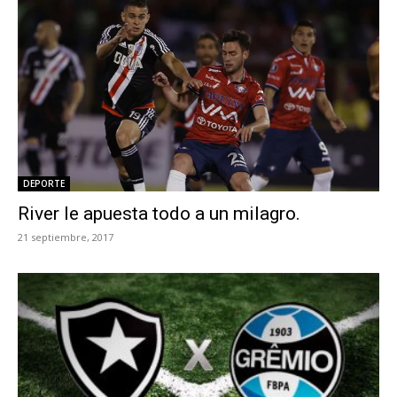
DEPORTE
River le apuesta todo a un milagro.
21 septiembre, 2017