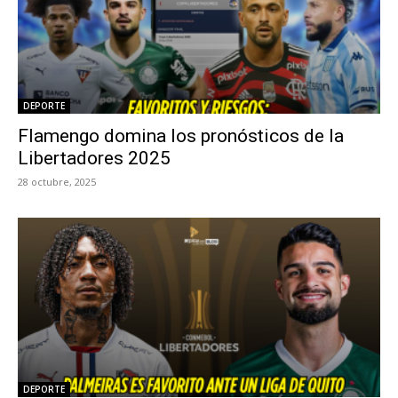
DEPORTE
Flamengo domina los pronósticos de la
Libertadores 2025
28 octubre, 2025
DEPORTE