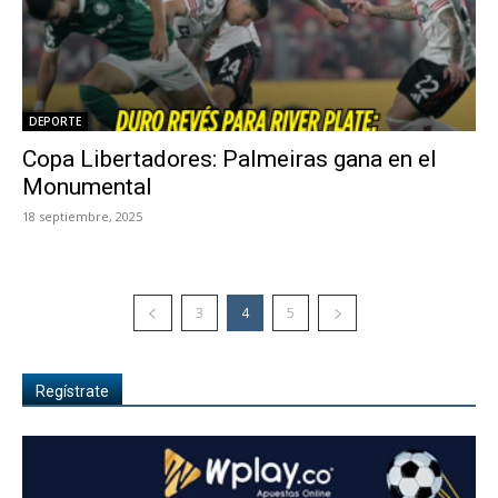
DEPORTE
Copa Libertadores: Palmeiras gana en el
Monumental
18 septiembre, 2025
3
4
5
Regístrate