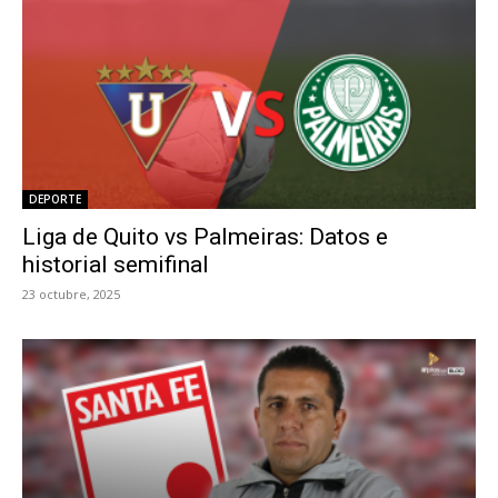
DEPORTE
Liga de Quito vs Palmeiras: Datos e
historial semifinal
23 octubre, 2025