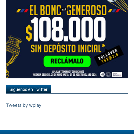
Síguenos en Twitter
Tweets by wplay