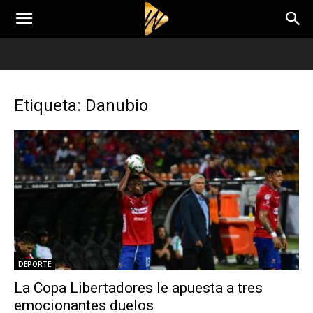
Etiqueta: Danubio
DEPORTE
La Copa Libertadores le apuesta a tres
emocionantes duelos