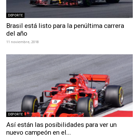
DEPORTE
Brasil está listo para la penúltima carrera
del año
11 noviembre, 2018
DEPORTE
Así están las posibilidades para ver un
nuevo campeón en el...