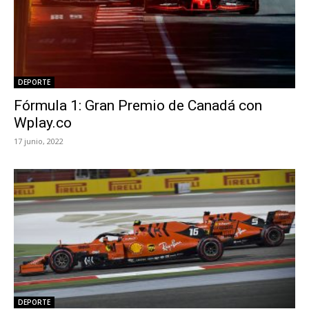
DEPORTE
Fórmula 1: Gran Premio de Canadá con
Wplay.co
17 junio, 2022
DEPORTE