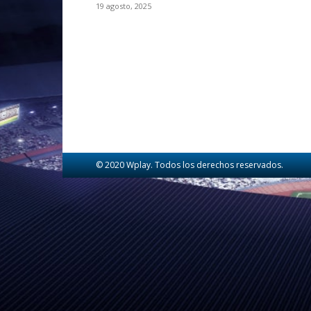
19 agosto, 2025
© 2020 Wplay. Todos los derechos reservados.