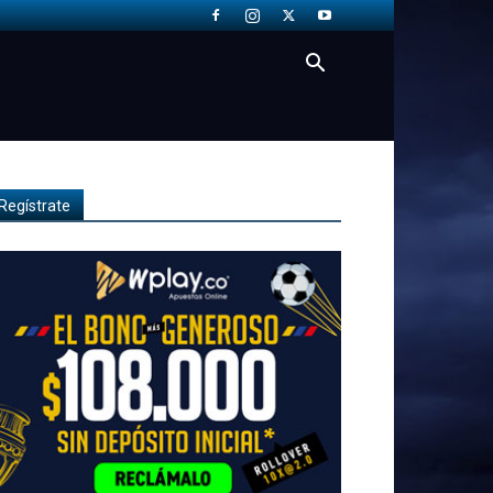
Regístrate