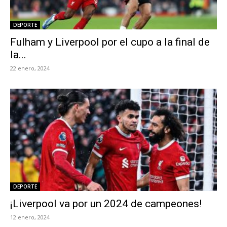
DEPORTE
Fulham y Liverpool por el cupo a la final de
la...
22 enero, 2024
DEPORTE
¡Liverpool va por un 2024 de campeones!
12 enero, 2024