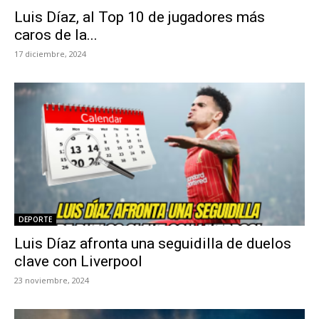
Luis Díaz, al Top 10 de jugadores más
caros de la...
17 diciembre, 2024
DEPORTE
Luis Díaz afronta una seguidilla de duelos
clave con Liverpool
23 noviembre, 2024