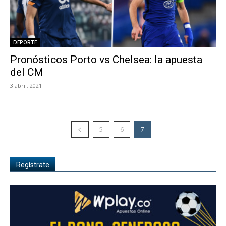
DEPORTE
Pronósticos Porto vs Chelsea: la apuesta
del CM
3 abril, 2021
5
6
7
Regístrate