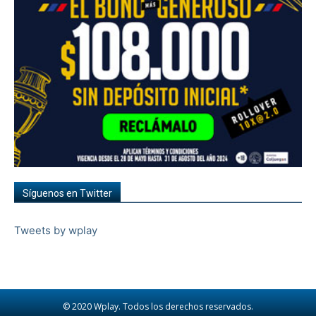
Síguenos en Twitter
Tweets by wplay
© 2020 Wplay. Todos los derechos reservados.