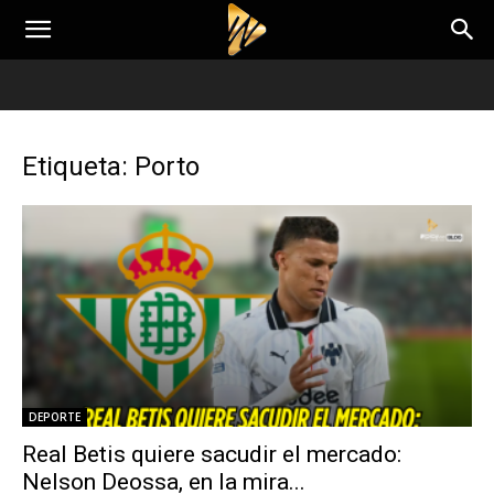
Etiqueta: Porto
DEPORTE
Real Betis quiere sacudir el mercado:
Nelson Deossa, en la mira...