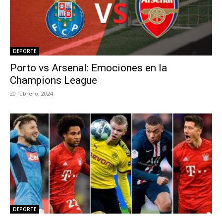
DEPORTE
Porto vs Arsenal: Emociones en la
Champions League
20 febrero, 2024
DEPORTE