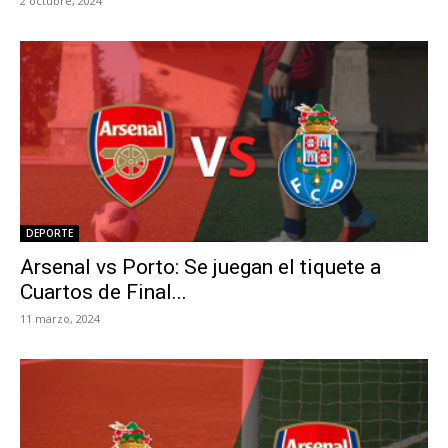
2 octubre, 2024
DEPORTE
Arsenal vs Porto: Se juegan el tiquete a
Cuartos de Final...
11 marzo, 2024