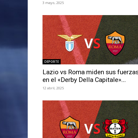
3 mayo, 2025
DEPORTE
Lazio vs Roma miden sus fuerza
en el «Derby Della Capitale»...
12 abril, 2025