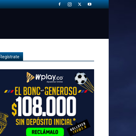
Regístrate