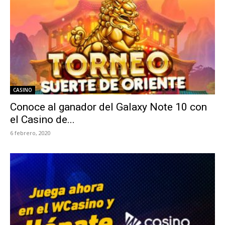
CASINO
Conoce al ganador del Galaxy Note 10 con
el Casino de...
6 febrero, 2020