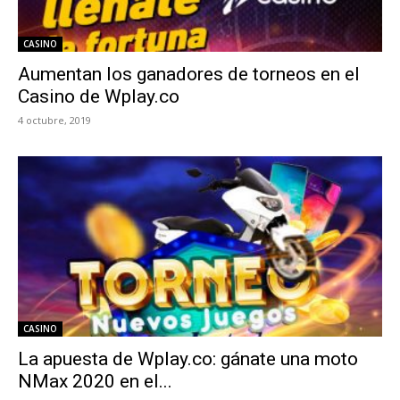
CASINO
Aumentan los ganadores de torneos en el
Casino de Wplay.co
4 octubre, 2019
CASINO
La apuesta de Wplay.co: gánate una moto
NMax 2020 en el...