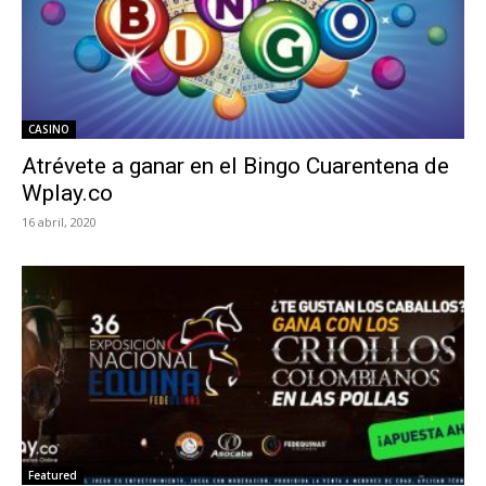
CASINO
Atrévete a ganar en el Bingo Cuarentena de
Wplay.co
16 abril, 2020
Featured