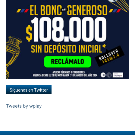
Síguenos en Twitter
Tweets by wplay