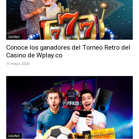
CASINO
Conoce los ganadores del Torneo Retro del
Casino de Wplay.co
15 mayo, 2020
CASINO