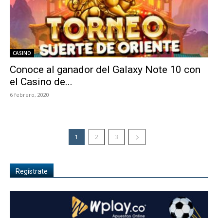
CASINO
Conoce al ganador del Galaxy Note 10 con
el Casino de...
6 febrero, 2020
1
2
3
Regístrate