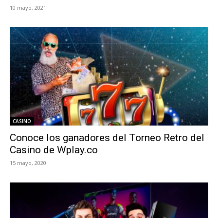
10 mayo, 2021
CASINO
Conoce los ganadores del Torneo Retro del
Casino de Wplay.co
15 mayo, 2020