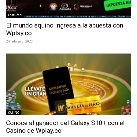
Featured
El mundo equino ingresa a la apuesta con
Wplay.co
24 febrero, 2020
CASINO
Conoce al ganador del Galaxy S10+ con el
Casino de Wplay.co