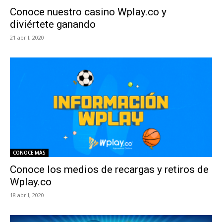
Conoce nuestro casino Wplay.co y
diviértete ganando
21 abril, 2020
CONOCE MÁS
Conoce los medios de recargas y retiros de
Wplay.co
18 abril, 2020