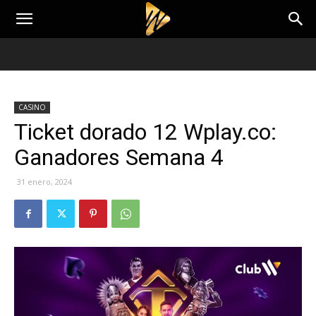
CASINO
Ticket dorado 12 Wplay.co:
Ganadores Semana 4
31 enero, 2024