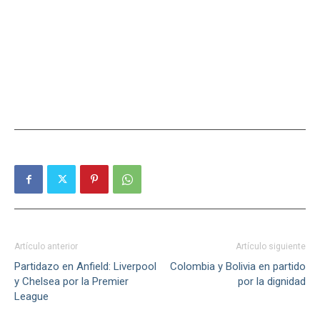
Artículo anterior
Artículo siguiente
Partidazo en Anfield: Liverpool
Colombia y Bolivia en partido
y Chelsea por la Premier
por la dignidad
League