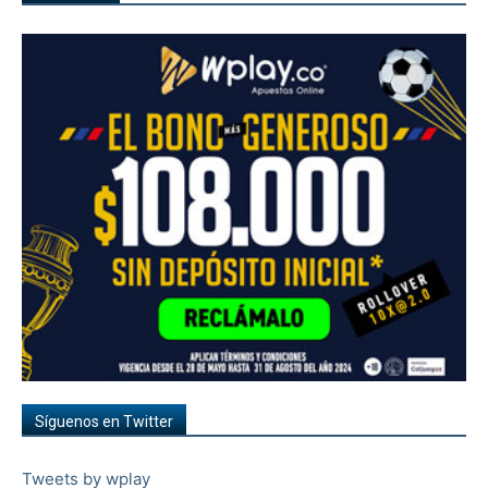
Síguenos en Twitter
Tweets by wplay