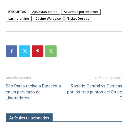
ETIQUETAS
Apuestas online
Apuestas por internet
casino online
Casino Wplay.co
Ticket Dorado
Artículo anterior
Artículo siguiente
São Paulo recibe a Barcelona
Rosario Central vs Caracas
en un partidazo de
por los tres puntos del Grupo
Libertadores
G
Artículos relacionados
Más del autor