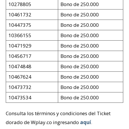
10278805
Bono de 250.000
10461732
Bono de 250.000
10447375
Bono de 250.000
10366155
Bono de 250.000
10471929
Bono de 250.000
10456717
Bono de 250.000
10474848
Bono de 250.000
10467624
Bono de 250.000
10473732
Bono de 250.000
10473534
Bono de 250.000
Consulta los términos y condiciones del Ticket
dorado de Wplay.co ingresando
aquí
.