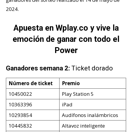
2024.
Apuesta en Wplay.co y vive la
emoción de ganar con todo el
Power
Ganadores semana 2
:
Ticket dorado
Número de ticket
Premio
10450022
Play Station 5
10363396
iPad
10293854
Audífonos inalámbricos
10445832
Altavoz inteligente