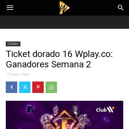
CASINO
Ticket dorado 16 Wplay.co:
Ganadores Semana 2
15 mayo, 2024