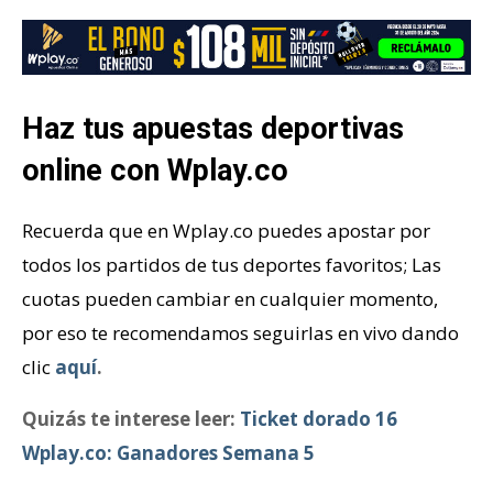
Haz tus apuestas deportivas
online con Wplay.co
Recuerda que en Wplay.co puedes apostar por
todos los partidos de tus deportes favoritos; Las
cuotas pueden cambiar en cualquier momento,
por eso te recomendamos seguirlas en vivo dando
clic
aquí
.
Quizás te interese leer:
Ticket dorado 16
Wplay.co: Ganadores Semana 5