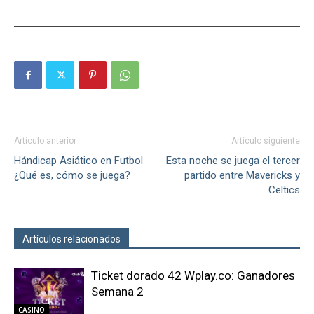
Artículo anterior
Artículo siguiente
Hándicap Asiático en Futbol
Esta noche se juega el tercer
¿Qué es, cómo se juega?
partido entre Mavericks y
Celtics
Artículos relacionados
Más del autor
Ticket dorado 42 Wplay.co: Ganadores
Semana 2
CASINO