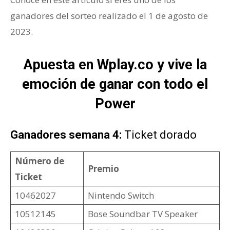
ganadores del sorteo realizado el 1 de agosto de
2023.
Apuesta en Wplay.co y vive la
emoción de ganar con todo el
Power
Ganadores semana 4:
Ticket dorado
Número de
Premio
Ticket
10462027
Nintendo Switch
10512145
Bose Soundbar TV Speaker