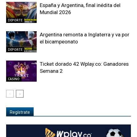
España y Argentina, final inédita del
Mundial 2026
DEPORTE
Argentina remonta a Inglaterra y va por
el bicampeonato
DEPORTE
Ticket dorado 42 Wplay.co: Ganadores
Semana 2
CASINO
Regístrate