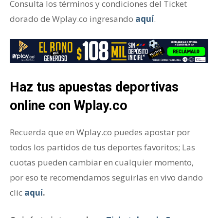
Consulta los términos y condiciones del Ticket
dorado de Wplay.co ingresando
aquí
.
Haz tus apuestas deportivas
online con Wplay.co
Recuerda que en Wplay.co puedes apostar por
todos los partidos de tus deportes favoritos; Las
cuotas pueden cambiar en cualquier momento,
por eso te recomendamos seguirlas en vivo dando
clic
aquí
.