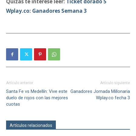
Quizás te interese leer:
Ticket dorado 5
Wplay.co: Ganadores Semana 3
Artículo anterior
Artículo siguiente
Santa Fe vs Medellín: Vive este
Ganadores Jornada Millonaria
duelo de rojos con las mejores
Wplay.co fecha 3
cuotas
Artículos relacionados
Más del autor