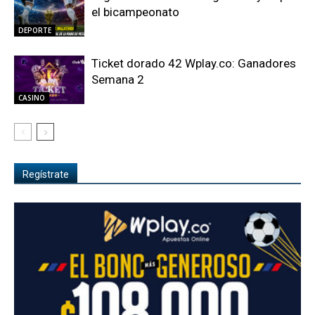
el bicampeonato
DEPORTE
Ticket dorado 42 Wplay.co: Ganadores
Semana 2
CASINO
Regístrate