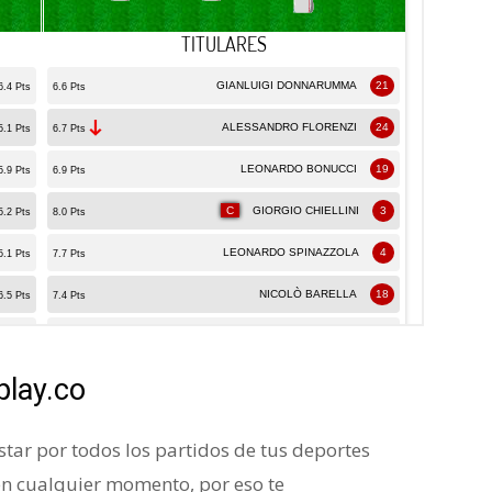
play.co
ar por todos los partidos de tus deportes
en cualquier momento, por eso te