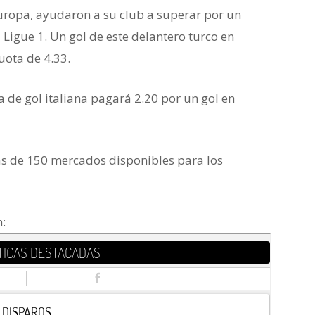
ropa, ayudaron a su club a superar por un
 Ligue 1. Un gol de este delantero turco en
uota de 4.33.
Turquía e Italia
a de gol italiana pagará 2.20 por un gol en
 de 150 mercados disponibles para los
 e Italia
: