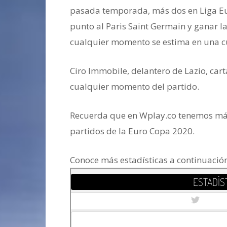
pasada temporada, más dos en Liga Eu
punto al Paris Saint Germain y ganar la
cualquier momento se estima en una c
Ciro Immobile, delantero de Lazio, cart
cualquier momento del partido.
Recuerda que en Wplay.co tenemos más
partidos de la Euro Copa 2020.
Turquía
Conoce más estadísticas a continuación