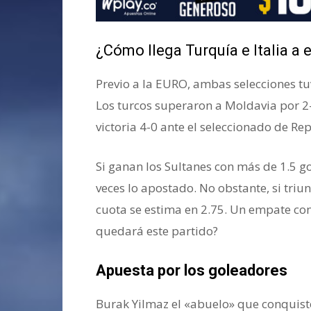
¿Cómo llega Turquía e Italia a 
Previo a la EURO, ambas selecciones t
Los turcos superaron a Moldavia por 2-
victoria 4-0 ante el seleccionado de Re
Si ganan los Sultanes con más de 1.5 go
veces lo apostado. No obstante, si triun
cuota se estima en 2.75. Un empate con
quedará este partido?
Apuesta por los goleadores
Burak Yilmaz el «abuelo» que conquistó 