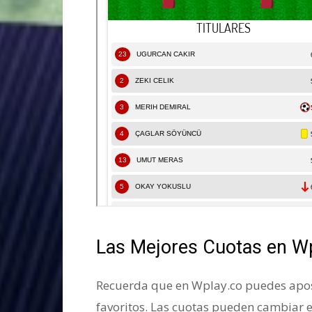
Las Mejores Cuotas en W
Recuerda que en Wplay.co puedes apost
favoritos. Las cuotas pueden cambiar 