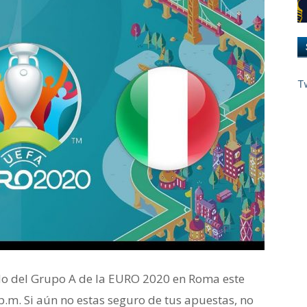
T
tido del Grupo A de la EURO 2020 en Roma este
 p.m. Si aún no estas seguro de tus apuestas, no