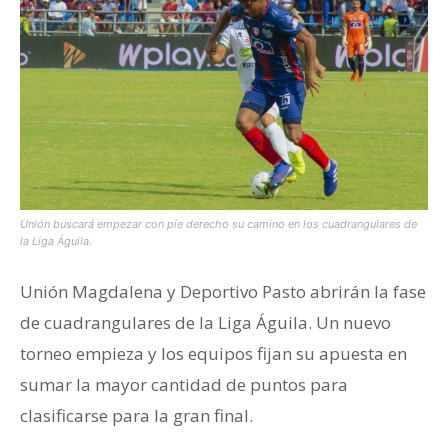
Unión buscará empezar con pie derecho su camino en los cuadrangulares de
la Liga Águila.
Unión Magdalena y Deportivo Pasto abrirán la fase
de cuadrangulares de la Liga Águila. Un nuevo
torneo empieza y los equipos fijan su apuesta en
sumar la mayor cantidad de puntos para
clasificarse para la gran final.