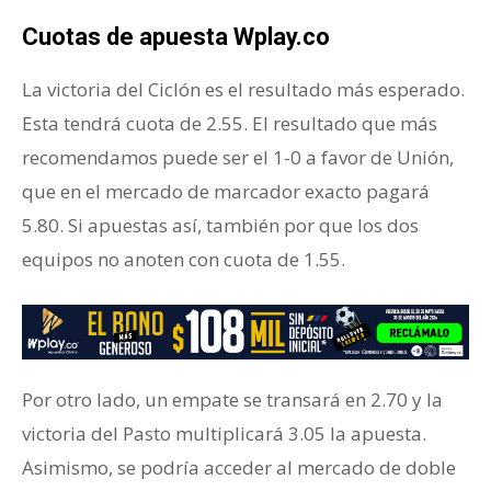
Cuotas de apuesta Wplay.co
La victoria del Ciclón es el resultado más esperado.
Esta tendrá cuota de 2.55. El resultado que más
recomendamos puede ser el 1-0 a favor de Unión,
que en el mercado de marcador exacto pagará
5.80. Si apuestas así, también por que los dos
equipos no anoten con cuota de 1.55.
Por otro lado, un empate se transará en 2.70 y la
victoria del Pasto multiplicará 3.05 la apuesta.
Asimismo, se podría acceder al mercado de doble