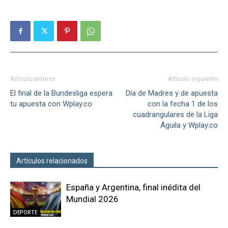
Artículo anterior
Artículo siguiente
El final de la Bundesliga espera
Día de Madres y de apuesta
tu apuesta con Wplay.co
con la fecha 1 de los
cuadrangulares de la Liga
Águila y Wplay.co
Artículos relacionados
Más del autor
España y Argentina, final inédita del
Mundial 2026
DEPORTE