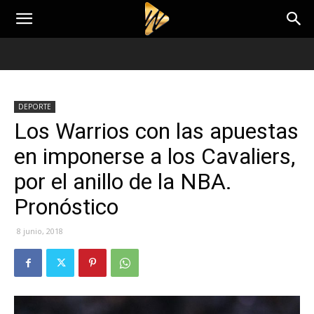
DEPORTE
Los Warrios con las apuestas
en imponerse a los Cavaliers,
por el anillo de la NBA.
Pronóstico
8 junio, 2018