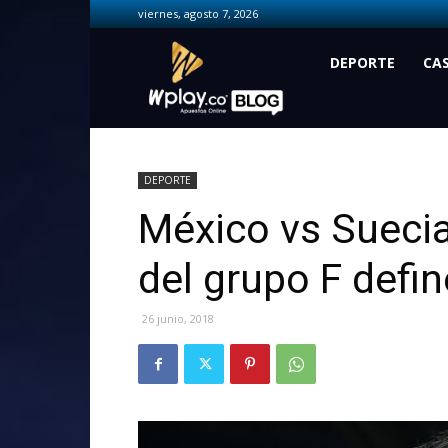
viernes, agosto 7, 2026
Wplay.co
DEPORTE
CA
DEPORTE
México vs Suecia
del grupo F defin
26 junio, 2018