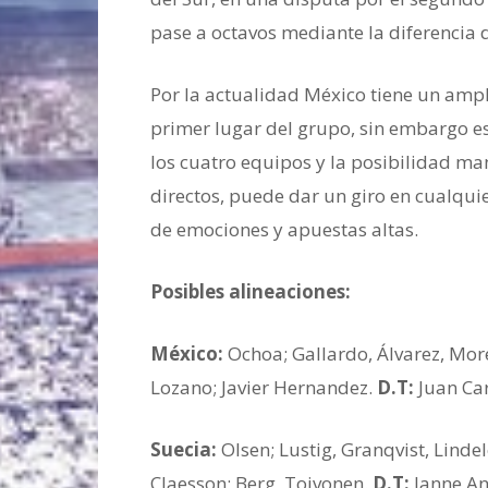
pase a octavos mediante la diferencia d
Por la actualidad México tiene un ampl
primer lugar del grupo, sin embargo es
los cuatro equipos y la posibilidad ma
directos, puede dar un giro en cualqu
de emociones y apuestas altas.
Posibles alineaciones:
México:
Ochoa; Gallardo, Álvarez, Mor
Lozano; Javier Hernandez.
D.T:
Juan Car
Suecia:
Olsen; Lustig, Granqvist, Linde
Claesson; Berg, Toivonen.
D.T:
Janne A