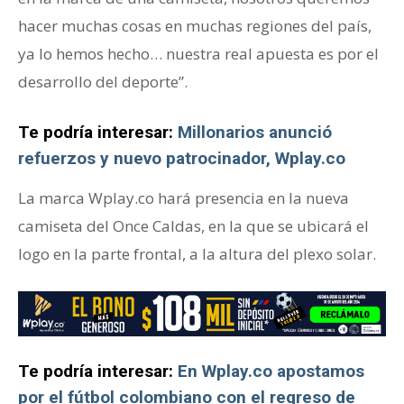
hacer muchas cosas en muchas regiones del país,
ya lo hemos hecho… nuestra real apuesta es por el
desarrollo del deporte”.
Te podría interesar:
Millonarios anunció
refuerzos y nuevo patrocinador, Wplay.co
La marca Wplay.co hará presencia en la nueva
camiseta del Once Caldas, en la que se ubicará el
logo en la parte frontal, a la altura del plexo solar.
Te podría interesar:
En Wplay.co apostamos
por el fútbol colombiano con el regreso de