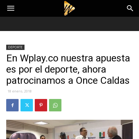
DEPORTE
En Wplay.co nuestra apuesta
es por el deporte, ahora
patrocinamos a Once Caldas
18 enero, 2018