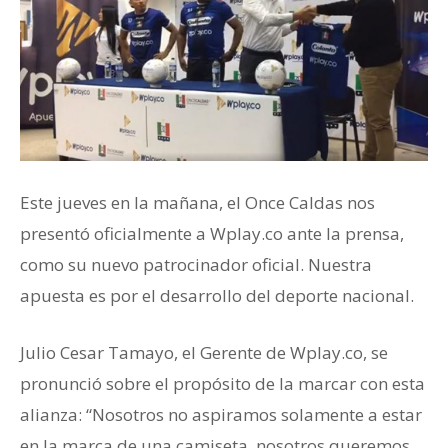
Este jueves en la mañana, el Once Caldas nos
presentó oficialmente a Wplay.co ante la prensa,
como su nuevo patrocinador oficial. Nuestra
apuesta es por el desarrollo del deporte nacional.
Julio Cesar Tamayo, el Gerente de Wplay.co, se
pronunció sobre el propósito de la marcar con esta
alianza: “Nosotros no aspiramos solamente a estar
en la marca de una camiseta, nosotros queremos