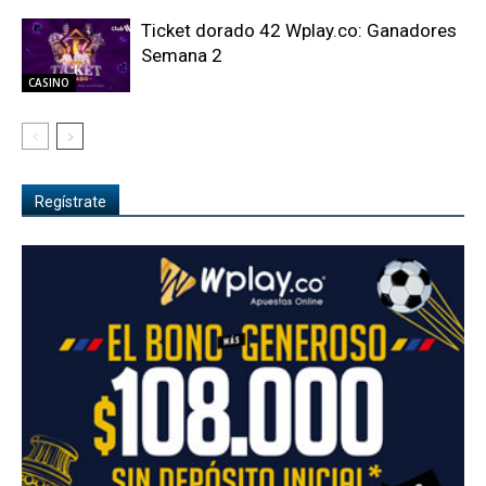
Ticket dorado 42 Wplay.co: Ganadores
Semana 2
CASINO
Regístrate