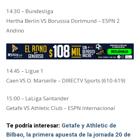
14:30 – Bundesliga
Hertha Berlin VS Borussia Dortmund – ESPN 2
Andino
14:45 – Ligue 1
Caen VS O. Marseille – DIRECTV Sports (610-619)
15:00 – LaLiga Santander
Getafe VS Athletic Club – ESPN Internacional
Te podría interesar:
Getafe y Athletic de
Bilbao, la primera apuesta de la jornada 20 de