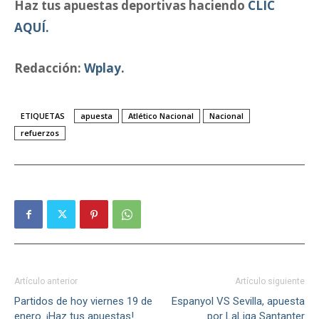
Haz tus apuestas deportivas haciendo
CLIC
AQUÍ.
Redacción:
Wplay.
ETIQUETAS
apuesta
Atlético Nacional
Nacional
refuerzos
Artículo anterior
Artículo siguiente
Partidos de hoy viernes 19 de
Espanyol VS Sevilla, apuesta
enero. ¡Haz tus apuestas!
por LaLiga Santanter