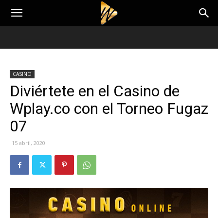
CASINO
Diviértete en el Casino de
Wplay.co con el Torneo Fugaz
07
15 abril, 2020