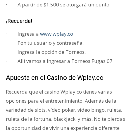
· A partir de $1.500 se otorgará un punto.
¡Recuerda!
· Ingresa a
www.wplay.co
· Pon tu usuario y contraseña.
· Ingresa la opción de Torneos.
· Allí vamos a ingresar a Torneos Fugaz 07
Apuesta en el Casino de Wplay.co
Recuerda que el casino Wplay.co tienes varias
opciones para el entretenimiento. Además de la
variedad de slots, vídeo poker, vídeo bingo, ruleta,
ruleta de la fortuna, blackjack, y más. No te pierdas
la oportunidad de vivir una experiencia diferente