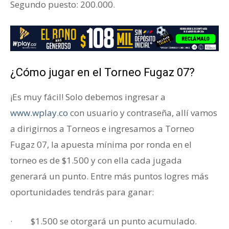
Segundo puesto: 200.000.
¿Cómo jugar en el Torneo Fugaz 07?
¡Es muy fácil! Solo debemos ingresar a
www.wplay.co
con usuario y contraseña, allí vamos
a dirigirnos a Torneos e ingresamos a Torneo
Fugaz 07, la apuesta mínima por ronda en el
torneo es de $1.500 y con ella cada jugada
generará un punto. Entre más puntos logres más
oportunidades tendrás para ganar:
· $1.500 se otorgará un punto acumulado.