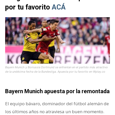
por tu favorito
ACÁ
Bayern Munich y Borrussia Dortmund se enfrentan en el partido más atractivo
de la undécima fecha de la Bundesliga. Apuesta por tu favorito en Wplay.co
Bayern Munich apuesta por la remontada
El equipo bávaro, dominador del fútbol alemán de
los últimos años no atraviesa un buen momento.