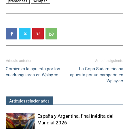
pronósticos
WPlay.co
Artículo anterior
Artículo siguiente
Comienza la apuesta por los
La Copa Sudamericana
cuadrangulares en Wplay.co
apuesta por un campeón en
Wplay.co
Artículos relacionados
Más del autor
España y Argentina, final inédita del
Mundial 2026