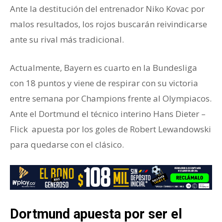
Ante la destitución del entrenador Niko Kovac por
malos resultados, los rojos buscarán reivindicarse
ante su rival más tradicional.
Actualmente, Bayern es cuarto en la Bundesliga
con 18 puntos y viene de respirar con su victoria
entre semana por Champions frente al Olympiacos.
Ante el Dortmund el técnico interino Hans Dieter –
Flick apuesta por los goles de Robert Lewandowski
para quedarse con el clásico.
Dortmund apuesta por ser el