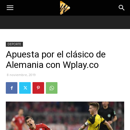
DEPORTE
Apuesta por el clásico de
Alemania con Wplay.co
8 noviembre, 2019