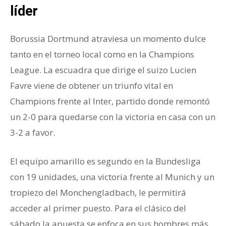
líder
Borussia Dortmund atraviesa un momento dulce
tanto en el torneo local como en la Champions
League. La escuadra que dirige el suizo Lucien
Favre viene de obtener un triunfo vital en
Champions frente al Inter, partido donde remontó
un 2-0 para quedarse con la victoria en casa con un
3-2 a favor.
El equipo amarillo es segundo en la Bundesliga
con 19 unidades, una victoria frente al Munich y un
tropiezo del Monchengladbach, le permitirá
acceder al primer puesto. Para el clásico del
sábado la apuesta se enfoca en sus hombres más