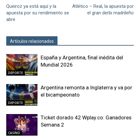
Queiroz ya está aquí y la
Atlético – Real, la apuesta por
apuesta por su rendimiento se
el gran derbi madrileño
abre
Artículos relacionados
Más del autor
España y Argentina, final inédita del
Mundial 2026
DEPORTE
Argentina remonta a Inglaterra y va por
el bicampeonato
DEPORTE
Ticket dorado 42 Wplay.co: Ganadores
Semana 2
CASINO