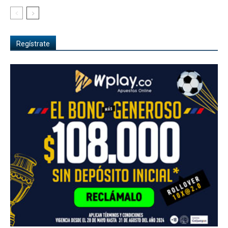
Regístrate