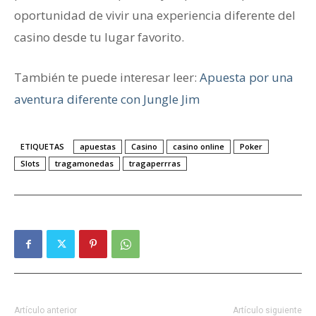
oportunidad de vivir una experiencia diferente del
casino desde tu lugar favorito.
También te puede interesar leer:
Apuesta por una
aventura diferente con Jungle Jim
ETIQUETAS
apuestas
Casino
casino online
Poker
Slots
tragamonedas
tragaperrras
Artículo anterior
Artículo siguiente