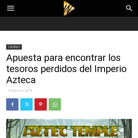
CASINO
Apuesta para encontrar los
tesoros perdidos del Imperio
Azteca
7 febrero, 2019