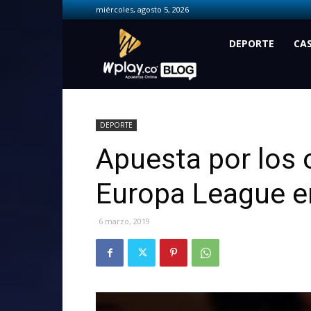
miércoles, agosto 5, 2026
Wplay.co
DEPORTE
CA
DEPORTE
Apuesta por los o
Europa League e
6 marzo, 2019