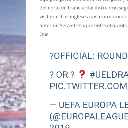
del norte de Francia clasificó como se
visitante. Los ingleses pasaron cómodam
anterior. Será el choque entre el quint
One.
?OFFICIAL: ROUND
? OR ?
#UELDR
PIC.TWITTER.CO
— UEFA EUROPA L
(@EUROPALEAGU
2019