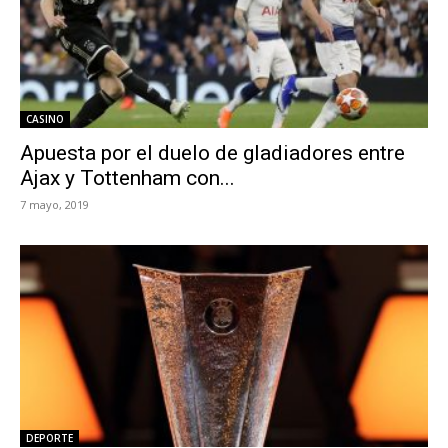
CASINO
Apuesta por el duelo de gladiadores entre
Ajax y Tottenham con...
7 mayo, 2019
DEPORTE