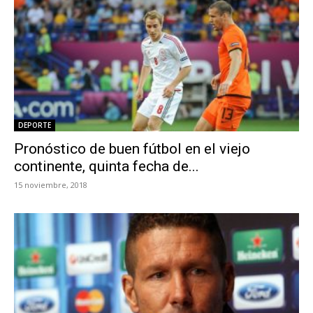
DEPORTE
Pronóstico de buen fútbol en el viejo
continente, quinta fecha de...
15 noviembre, 2018