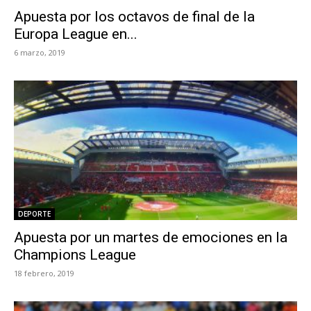
Apuesta por los octavos de final de la
Europa League en...
6 marzo, 2019
DEPORTE
Apuesta por un martes de emociones en la
Champions League
18 febrero, 2019