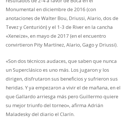
resultados de 2-4 a favor de Boca en el
Monumental en diciembre de 2016 (con
anotaciones de Walter Bou, Driussi, Alario, dos de
Tevez y Centurión) y el 1-3 de River en la cancha
«Xeneize», en mayo de 2017 (en el encuentro
convirtieron Pity Martínez, Alario, Gago y Driussi).
«Son dos técnicos audaces, que saben que nunca
un Superclásico es uno más. Los jugaron y los
dirigen, disfrutaron sus beneficios y sufrieron sus
heridas. Y ya empezaron a vivir el de mañana, en el
que Gallardo arriesga más pero Guillermo quiere
su mejor triunfo del torneo», afirma Adrián
Maladesky del diario el Clarín.