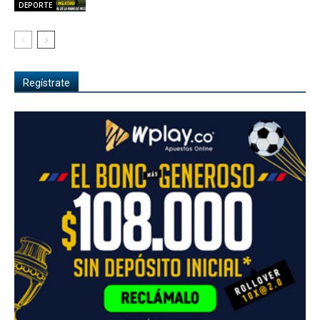
DEPORTE
Regístrate