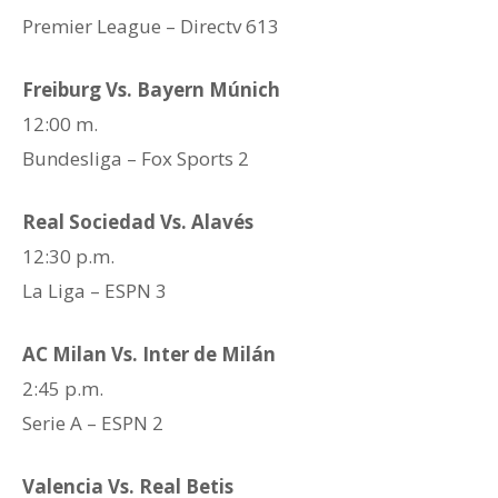
Premier League – Directv 613
Freiburg Vs. Bayern Múnich
12:00 m.
Bundesliga – Fox Sports 2
Real Sociedad Vs. Alavés
12:30 p.m.
La Liga – ESPN 3
AC Milan Vs. Inter de Milán
2:45 p.m.
Serie A – ESPN 2
Valencia Vs. Real Betis