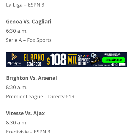
La Liga – ESPN 3
Genoa Vs. Cagliari
6:30 a.m.
Serie A – Fox Sports
Brighton Vs. Arsenal
8:30 a.m.
Premier League – Directv 613
Vitesse Vs. Ajax
8:30 a.m.
Eredivisie – ESPN 3