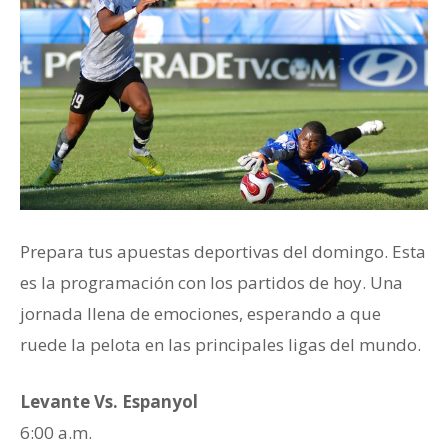
Prepara tus apuestas deportivas del domingo. Esta
es la programación con los partidos de hoy. Una
jornada llena de emociones, esperando a que
ruede la pelota en las principales ligas del mundo.
Levante Vs. Espanyol
6:00 a.m.