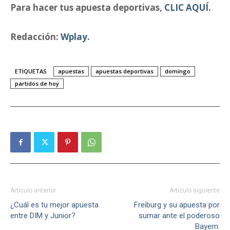
Para hacer tus apuesta deportivas,
CLIC AQUÍ.
Redacción:
Wplay.
ETIQUETAS
apuestas
apuestas deportivas
domingo
partidos de hoy
Artículo anterior
Artículo siguiente
¿Cuál es tu mejor apuesta
Freiburg y su apuesta por
entre DIM y Junior?
sumar ante el poderoso
Bayern.