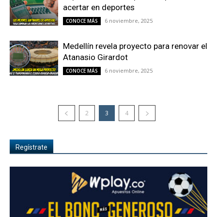
acertar en deportes
6 noviembre, 2025
CONOCE MÁS
Medellín revela proyecto para renovar el
Atanasio Girardot
6 noviembre, 2025
CONOCE MÁS
2
3
4
Regístrate