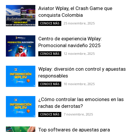
Aviator Wplay, el Crash Game que
conquista Colombia
25 noviembre, 2025
CONOCE MÁS
Centro de experiencia Wplay:
Promocional navideño 2025
12 noviembre, 2025
CONOCE MÁS
Wplay: diversión con control y apuestas
responsables
10 noviembre, 2025
CONOCE MÁS
¿Cómo controlar las emociones en las
rachas de derrotas?
7 noviembre, 2025
CONOCE MÁS
Top softwares de apuestas para