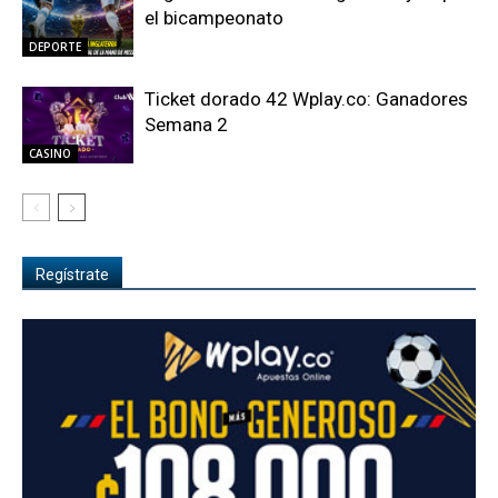
el bicampeonato
DEPORTE
Ticket dorado 42 Wplay.co: Ganadores
Semana 2
CASINO
Regístrate