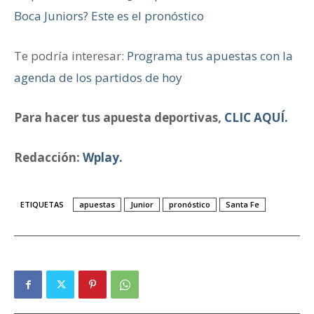
Boca Juniors? Este es el pronóstico
Te podría interesar:
Programa tus apuestas con la
agenda de los partidos de hoy
Para hacer tus apuesta deportivas,
CLIC AQUÍ.
Redacción:
Wplay.
ETIQUETAS
apuestas
Junior
pronóstico
Santa Fe