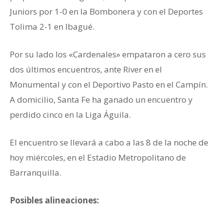
Juniors por 1-0 en la Bombonera y con el Deportes
Tolima 2-1 en Ibagué.
Por su lado los «Cardenales» empataron a cero sus
dos últimos encuentros, ante River en el
Monumental y con el Deportivo Pasto en el Campín.
A domicilio, Santa Fe ha ganado un encuentro y
perdido cinco en la Liga Águila.
El encuentro se llevará a cabo a las 8 de la noche de
hoy miércoles, en el Estadio Metropolitano de
Barranquilla.
Posibles alineaciones: