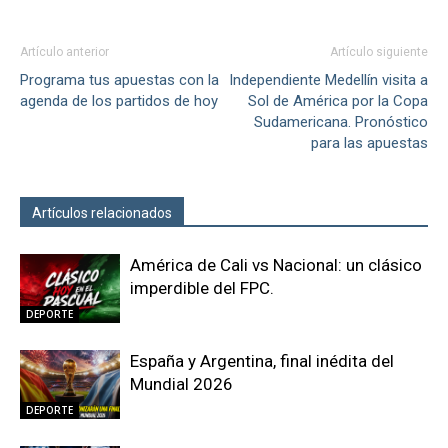
Artículo anterior
Artículo siguiente
Programa tus apuestas con la
Independiente Medellín visita a
agenda de los partidos de hoy
Sol de América por la Copa
Sudamericana. Pronóstico
para las apuestas
Artículos relacionados
Más del autor
América de Cali vs Nacional: un clásico
imperdible del FPC.
DEPORTE
España y Argentina, final inédita del
Mundial 2026
DEPORTE