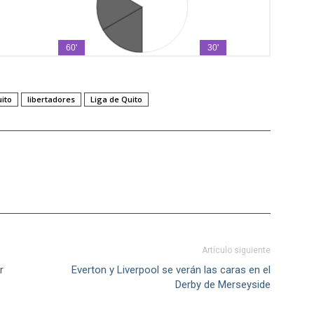
ito
libertadores
Liga de Quito
Artículo siguiente
r
Everton y Liverpool se verán las caras en el
Derby de Merseyside