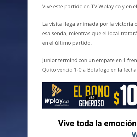
Vive este partido en TV.Wplay.co y en 
La visita llega animada por la victoria
esa senda, mientras que el local trata
en el último partido.
Junior terminó con un empate en 1 fren
Quito venció 1-0 a Botafogo en la fecha
Vive toda la emoción
W