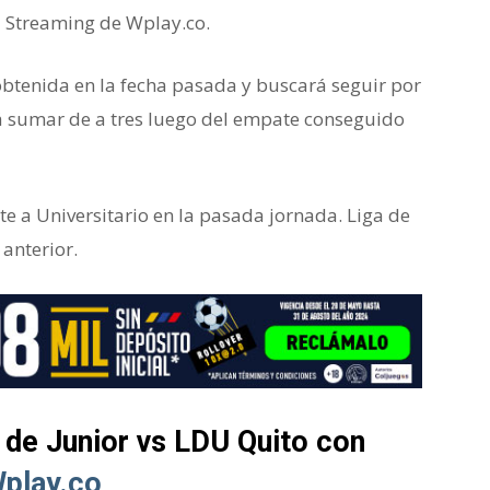
el Streaming de Wplay.co.
 obtenida en la fecha pasada y buscará seguir por
rá sumar de a tres luego del empate conseguido
te a Universitario en la pasada jornada. Liga de
 anterior.
 de Junior vs LDU Quito con
play.co