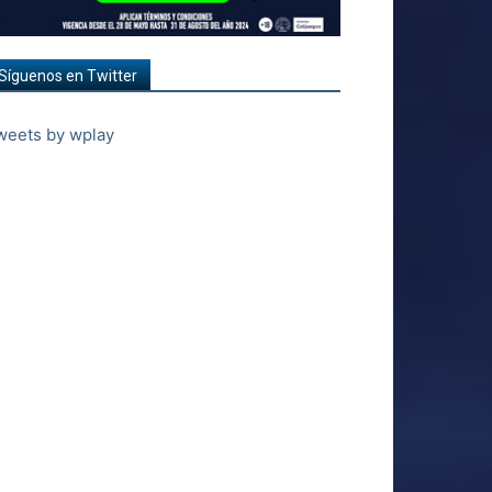
Síguenos en Twitter
weets by wplay