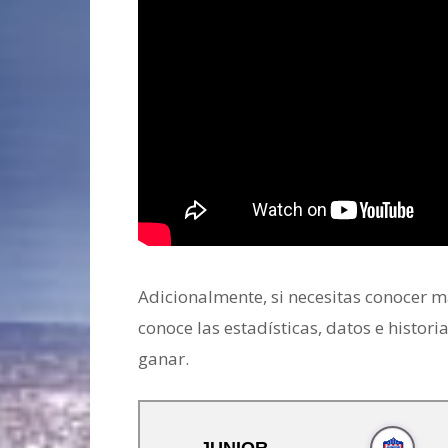
Adicionalmente, si necesitas conocer m
conoce las estadísticas, datos e histori
ganar.