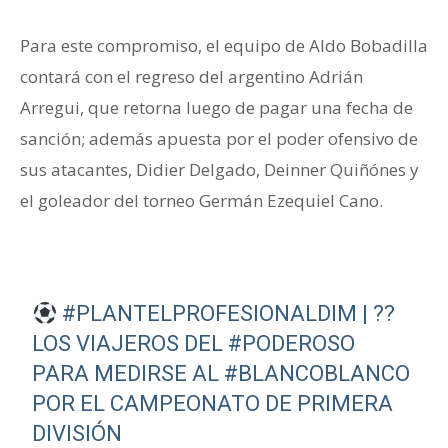
Para este compromiso, el equipo de Aldo Bobadilla
contará con el regreso del argentino Adrián
Arregui, que retorna luego de pagar una fecha de
sanción; además apuesta por el poder ofensivo de
sus atacantes, Didier Delgado, Deinner Quiñónes y
el goleador del torneo Germán Ezequiel Cano.
#PLANTELPROFESIONALDIM
| ??
LOS VIAJEROS DEL
#PODEROSO
PARA MEDIRSE AL
#BLANCOBLANCO
POR EL CAMPEONATO DE PRIMERA
DIVISIÓN