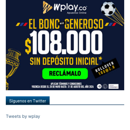
Síguenos en Twitter
Tweets by wplay