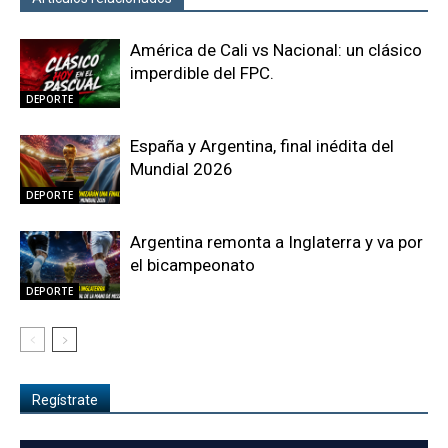
América de Cali vs Nacional: un clásico
imperdible del FPC.
DEPORTE
España y Argentina, final inédita del
Mundial 2026
DEPORTE
Argentina remonta a Inglaterra y va por
el bicampeonato
DEPORTE
Regístrate