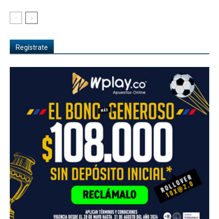
Regístrate