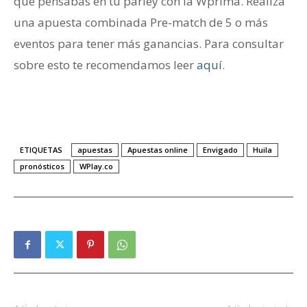
que pensabas en tu parley con la Wprima. Realiza
una apuesta combinada Pre-match de 5 o más
eventos para tener más ganancias. Para consultar
sobre esto te recomendamos leer
aquí
.
ETIQUETAS
apuestas
Apuestas online
Envigado
Huila
pronósticos
WPlay.co