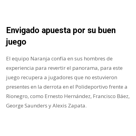
Envigado apuesta por su buen
juego
El equipo Naranja confía en sus hombres de
experiencia para revertir el panorama, para este
juego recupera a jugadores que no estuvieron
presentes en la derrota en el Polideportivo frente a
Rionegro, como Ernesto Hernández, Francisco Báez,
George Saunders y Alexis Zapata.