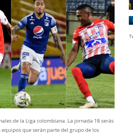
T
finales de la Liga colombiana. La jornada 18 serás
os equipos que serán parte del grupo de los