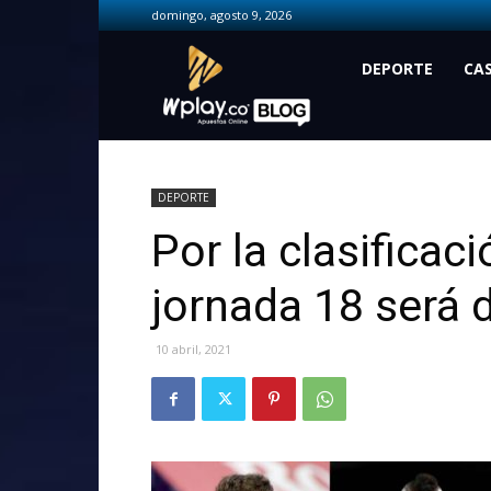
domingo, agosto 9, 2026
Wplay.co
DEPORTE
CA
DEPORTE
Por la clasificac
jornada 18 será 
10 abril, 2021