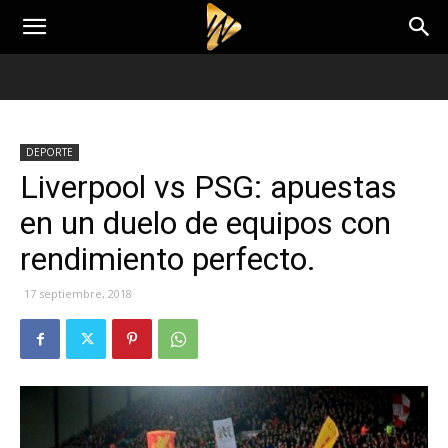
DEPORTE
Liverpool vs PSG: apuestas
en un duelo de equipos con
rendimiento perfecto.
17 septiembre, 2018