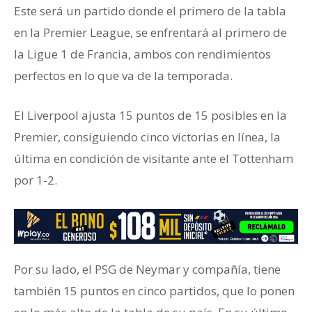
Este será un partido donde el primero de la tabla
en la Premier League, se enfrentará al primero de
la Ligue 1 de Francia, ambos con rendimientos
perfectos en lo que va de la temporada.
El Liverpool ajusta 15 puntos de 15 posibles en la
Premier, consiguiendo cinco victorias en línea, la
última en condición de visitante ante el Tottenham
por 1-2.
Por su lado, el PSG de Neymar y compañía, tiene
también 15 puntos en cinco partidos, que lo ponen