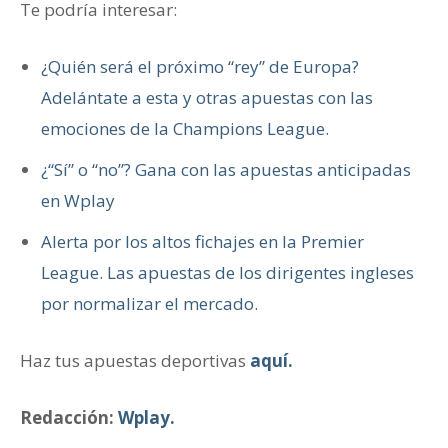
Te podría interesar:
¿Quién será el próximo “rey” de Europa?
Adelántate a esta y otras apuestas con las
emociones de la Champions League.
¿“Sí” o “no”? Gana con las apuestas anticipadas
en Wplay
Alerta por los altos fichajes en la Premier
League. Las apuestas de los dirigentes ingleses
por normalizar el mercado.
Haz tus apuestas deportivas
aquí.
Redacción:
Wplay.