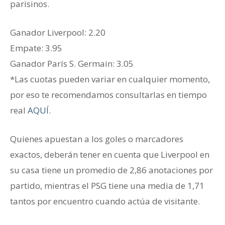
parisinos.
Ganador ‎Liverpool: 2.20
Empate: 3.95
Ganador ‎París S. Germain: 3.05
*Las cuotas pueden variar en cualquier momento,
por eso te recomendamos consultarlas en tiempo
real
AQUÍ
.
Quienes apuestan a los goles o marcadores
exactos, deberán tener en cuenta que Liverpool en
su casa tiene un promedio de 2,86 anotaciones por
partido, mientras el PSG tiene una media de 1,71
tantos por encuentro cuando actúa de visitante.