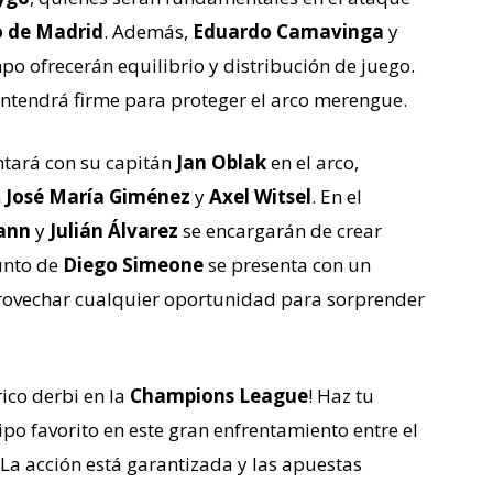
o de Madrid
. Además,
Eduardo Camavinga
y
o ofrecerán equilibrio y distribución de juego.
tendrá firme para proteger el arco merengue.
tará con su capitán
Jan Oblak
en el arco,
n
José María Giménez
y
Axel Witsel
. En el
ann
y
Julián Álvarez
se encargarán de crear
unto de
Diego Simeone
se presenta con un
rovechar cualquier oportunidad para sorprender
rico derbi en la
Champions League
! Haz tu
o favorito en este gran enfrentamiento entre el
 ¡La acción está garantizada y las apuestas