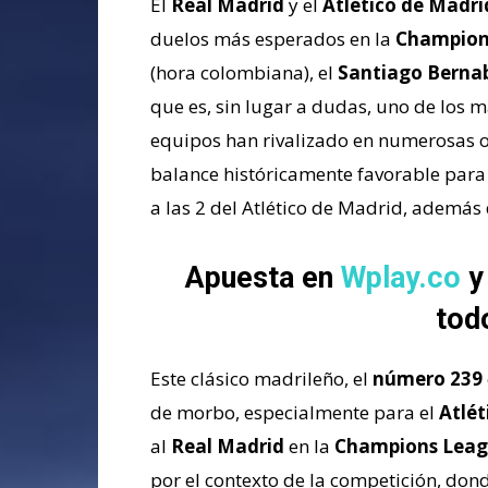
El
Real Madrid
y el
Atlético de Madri
duelos más esperados en la
Champion
(hora colombiana), el
Santiago Berna
que es, sin lugar a dudas, uno de los 
equipos han rivalizado en numerosas o
balance históricamente favorable para
a las 2 del Atlético de Madrid, además
Apuesta en
Wplay.co
y
tod
Este clásico madrileño, el
número 239
de morbo, especialmente para el
Atlét
al
Real Madrid
en la
Champions Lea
por el contexto de la competición, do