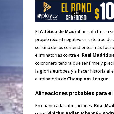
El
Atlético de Madrid
no solo busca su
propio récord negativo en este tipo de
ser uno de los contendientes más fuerte
eliminatorias contra el
Real Madrid
si
colchonero tendrá que ser firme y prec
la gloria europea y a hacer historia al e
eliminatoria de
Champions League
.
Alineaciones probables para el
En cuanto a las alineaciones,
Real Mad
como
Vinicius
,
Kylian Mbappé
y
Rodr