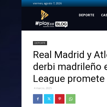
viernes, agosto 7, 2026
Wplay.co
DEPORTE
CA
DEPORTE
Real Madrid y Atl
derbi madrileño
League promete
4 marzo, 2025