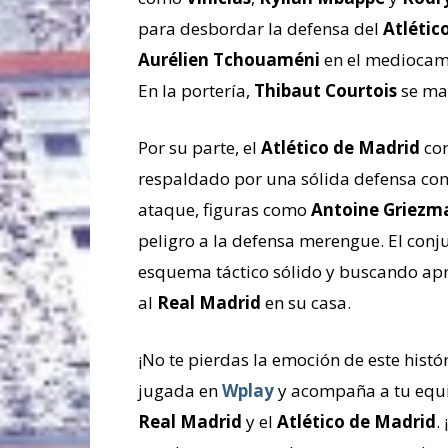
para desbordar la defensa del
Atlétic
Aurélien Tchouaméni
en el mediocamp
En la portería,
Thibaut Courtois
se man
Por su parte, el
Atlético de Madrid
con
respaldado por una sólida defensa co
ataque, figuras como
Antoine Griezm
peligro a la defensa merengue. El conj
esquema táctico sólido y buscando ap
al
Real Madrid
en su casa.
¡No te pierdas la emoción de este histó
jugada en
Wplay
y acompaña a tu equip
Real Madrid
y el
Atlético de Madrid
.