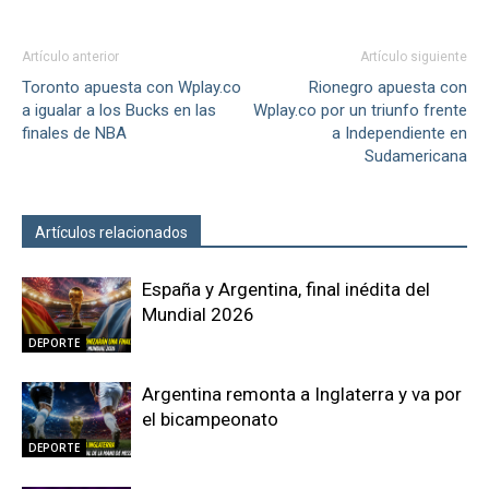
Artículo anterior
Artículo siguiente
Toronto apuesta con Wplay.co
Rionegro apuesta con
a igualar a los Bucks en las
Wplay.co por un triunfo frente
finales de NBA
a Independiente en
Sudamericana
Artículos relacionados
Más del autor
España y Argentina, final inédita del
Mundial 2026
DEPORTE
Argentina remonta a Inglaterra y va por
el bicampeonato
DEPORTE