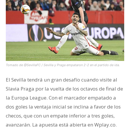
Tomado de @SevillaFC / Sevilla y Praga empataron 2-2 en el partido de ida.
El Sevilla tendrá un gran desafío cuando visite al
Slavia Praga por la vuelta de los octavos de final de
la Europa League. Con el marcador empatado a
dos goles la ventaja inicial se inclina a favor de los
checos, que con un empate inferior a tres goles,
avanzarán. La apuesta está abierta en Wplay.co.