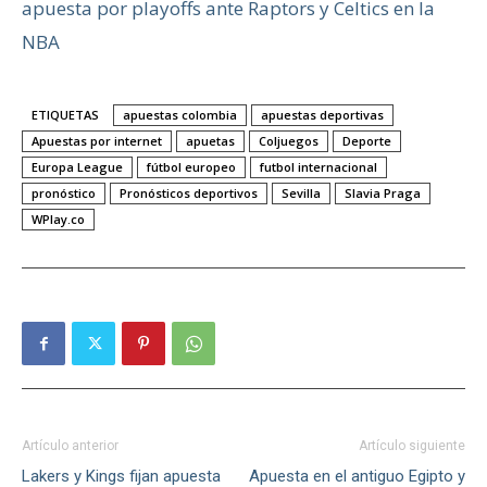
apuesta por playoffs ante Raptors y Celtics en la
NBA
ETIQUETAS
apuestas colombia
apuestas deportivas
Apuestas por internet
apuetas
Coljuegos
Deporte
Europa League
fútbol europeo
futbol internacional
pronóstico
Pronósticos deportivos
Sevilla
Slavia Praga
WPlay.co
Artículo anterior
Artículo siguiente
Lakers y Kings fijan apuesta
Apuesta en el antiguo Egipto y