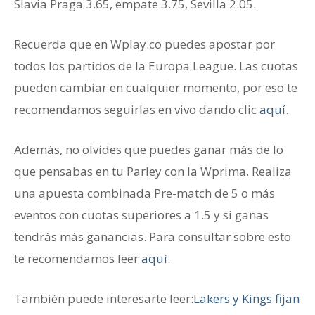
Slavia Praga 3.65, empate 3.75, Sevilla 2.05.
Recuerda que en Wplay.co puedes apostar por
todos los partidos de la Europa League. Las cuotas
pueden cambiar en cualquier momento, por eso te
recomendamos seguirlas en vivo dando clic
aquí
.
Además, no olvides que puedes ganar más de lo
que pensabas en tu Parley con la Wprima. Realiza
una apuesta combinada Pre-match de 5 o más
eventos con cuotas superiores a 1.5 y si ganas
tendrás más ganancias. Para consultar sobre esto
te recomendamos leer
aquí
.
También puede interesarte leer:
Lakers y Kings fijan