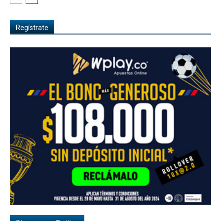
Regístrate