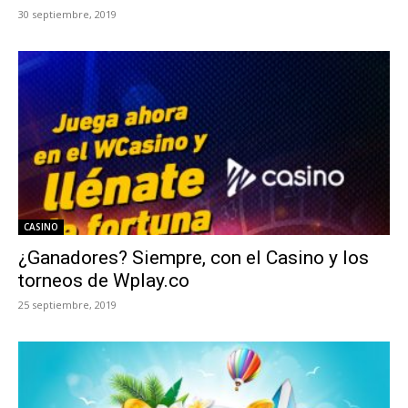
30 septiembre, 2019
CASINO
¿Ganadores? Siempre, con el Casino y los
torneos de Wplay.co
25 septiembre, 2019