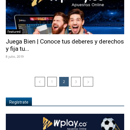
Featured
Juega Bien | Conoce tus deberes y derechos
y fija tu...
8 julio, 2019
1
2
3
Regístrate