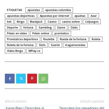
ETIQUETAS
apuestas
apuestas colombia
apuestas deportivas
Apuestas por internet
apuetas
Azar
bet
Bingo
Blackjack
Casino
casino online
Coljuegos
Deporte
fortuna
Gambling
Game
Odds
Póker en vídeo
Póker online
pronóstico
Pronósticos deportivos
Roulette
Rueda de la fortuna
Ruleta
Ruleta de la fortuna
Slots
Suerte
tragamonedas
Video Bingo
WPlay.co
Artículo anterior
Artículo siguiente
Juega Bien | Descubre si
Descubre los ganadores del