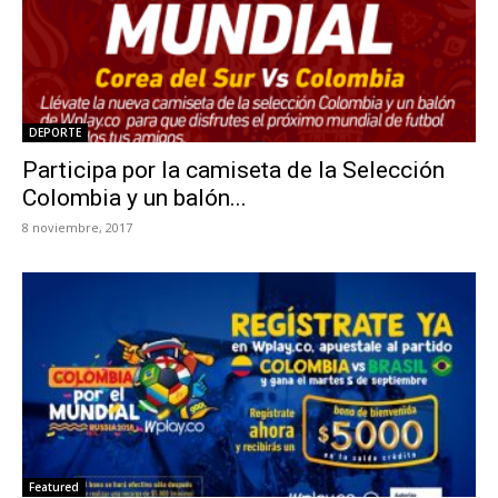
DEPORTE
Participa por la camiseta de la Selección
Colombia y un balón...
8 noviembre, 2017
Featured