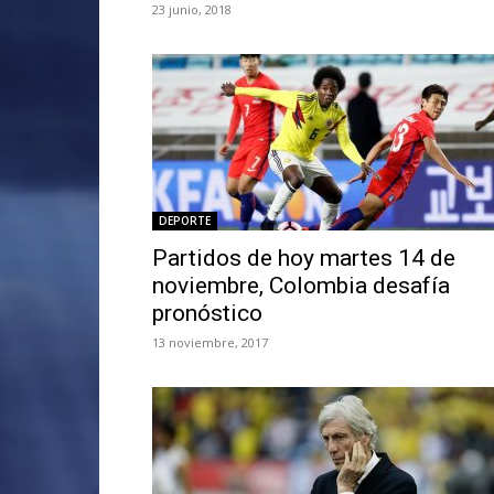
23 junio, 2018
DEPORTE
Partidos de hoy martes 14 de
noviembre, Colombia desafía
pronóstico
13 noviembre, 2017