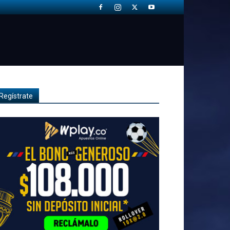
Regístrate