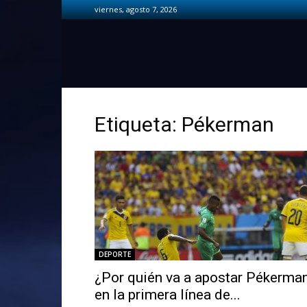
viernes, agosto 7, 2026
Etiqueta: Pékerman
DEPORTE
¿Por quién va a apostar Pékerma
en la primera línea de...