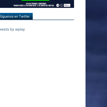
Síguenos en Twitter
weets by wplay