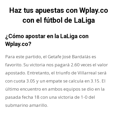
Haz tus apuestas con Wplay.co
con el fútbol de LaLiga
¿Cómo apostar en la LaLiga con
Wplay.co?
Para este partido, el Getafe José Bardalás es
favorito. Su victoria nos pagará 2.60 veces el valor
apostado. Entretanto, el triunfo de Villarreal será
con cuota 3.05 y un empate se calcula en 3.15. El
último encuentro en ambos equipos se dio en la
pasada fecha 18 con una victoria de 1-0 del
submarino amarillo.