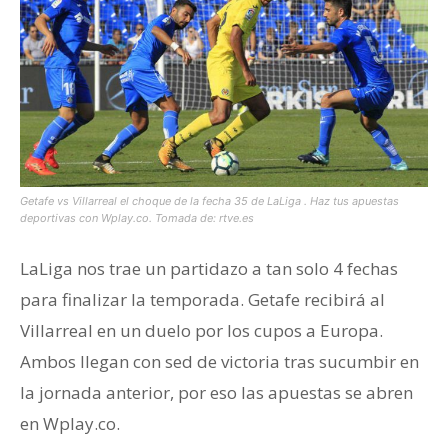
Getafe vs Villarreal el choque de la fecha 35 de LaLiga . Haz tus apuestas
deportivas con Wplay.co. Tomada de: rtve.es
LaLiga nos trae un partidazo a tan solo 4 fechas
para finalizar la temporada. Getafe recibirá al
Villarreal en un duelo por los cupos a Europa.
Ambos llegan con sed de victoria tras sucumbir en
la jornada anterior, por eso las apuestas se abren
en Wplay.co.