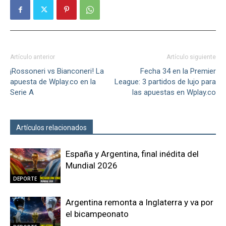
Artículo anterior
Artículo siguiente
¡Rossoneri vs Bianconeri! La
Fecha 34 en la Premier
apuesta de Wplay.co en la
League: 3 partidos de lujo para
Serie A
las apuestas en Wplay.co
Artículos relacionados
Más del autor
España y Argentina, final inédita del
Mundial 2026
DEPORTE
Argentina remonta a Inglaterra y va por
el bicampeonato